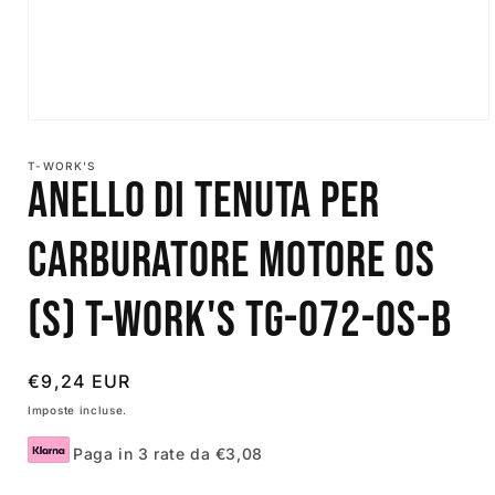
Apri
contenuti
multimediali
T-WORK'S
1
Anello Di Tenuta Per
in
finestra
modale
Carburatore Motore OS
(S) T-Work's TG-072-OS-B
Prezzo
€9,24 EUR
di
Imposte incluse.
listino
Paga in 3 rate da €3,08