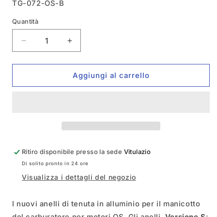
SKU:
TG-072-OS-B
Quantità
Quantità
Diminuisci
Aumenta
quantità
quantità
per
per
Anello
Anello
Aggiungi al carrello
Di
Di
Tenuta
Tenuta
Per
Per
Carburatore
Carburatore
Motore
Motore
OS
OS
(S)
(S)
Ritiro disponibile presso la sede
Vitulazio
T-
T-
Di solito pronto in 24 ore
Work&#39;s
Work&#39;s
TG-
TG-
Visualizza i dettagli del negozio
072-
072-
OS-
OS-
I nuovi anelli di tenuta in alluminio per il manicotto
B
B
del carburatore per motori OS. Gli anelli
Versione S
: