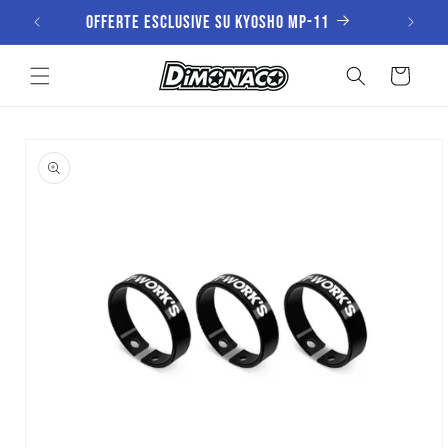
Vai
Offerte esclusive su KYOSHO MP-11
direttamente
ai contenuti
Carrello
Passa alle
informazioni
sul prodotto