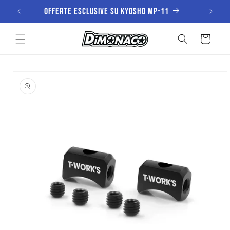
Vai
Offerte esclusive su KYOSHO MP-11
direttamente
ai contenuti
Carrello
Passa alle
informazioni
sul prodotto