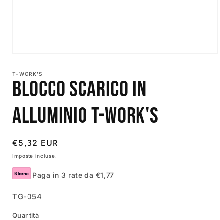
Apri
contenuti
multimediali
T-WORK'S
1
Blocco scarico in
in
finestra
modale
alluminio T-Work's
Prezzo
€5,32 EUR
di
Imposte incluse.
listino
Paga in 3 rate da €1,77
SKU:
TG-054
Quantità
Quantità