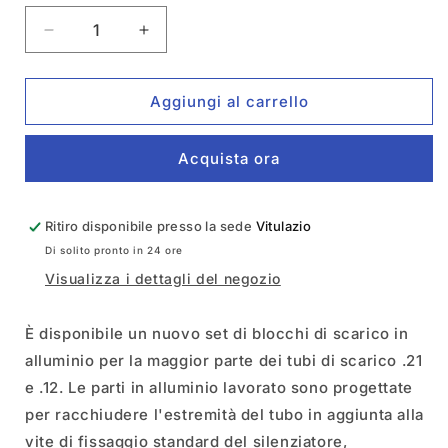
Diminuisci
Aumenta
quantità
quantità
per
per
Blocco
Blocco
Aggiungi al carrello
scarico
scarico
in
in
Acquista ora
alluminio
alluminio
T-
T-
Work&#39;s
Work&#39;s
Ritiro disponibile presso la sede
Vitulazio
Di solito pronto in 24 ore
Visualizza i dettagli del negozio
È disponibile un nuovo set di blocchi di scarico in
alluminio per la maggior parte dei tubi di scarico .21
e .12. Le parti in alluminio lavorato sono progettate
per racchiudere l'estremità del tubo in aggiunta alla
vite di fissaggio standard del silenziatore,