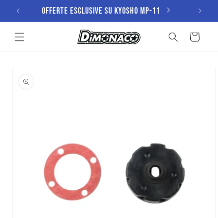
Vai
Offerte esclusive su KYOSHO MP-11
direttamente
ai contenuti
Carrello
Passa alle
informazioni
sul prodotto