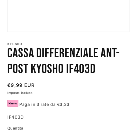
Apri
contenuti
multimediali
KYOSHO
1
Cassa Differenziale Ant-
in
finestra
modale
Post Kyosho IF403D
Prezzo
€9,99 EUR
di
Imposte incluse.
listino
Paga in 3 rate da €3,33
SKU:
IF403D
Quantità
Quantità