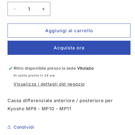
Diminuisci
Aumenta
quantità
quantità
per
per
Cassa
Cassa
Aggiungi al carrello
Differenziale
Differenziale
Ant-
Ant-
Acquista ora
Post
Post
Kyosho
Kyosho
IF403D
IF403D
Ritiro disponibile presso la sede
Vitulazio
Di solito pronto in 24 ore
Visualizza i dettagli del negozio
Cassa differenziale anteriore / posteriore per
Kyosho MP9 - MP10 - MP11
Condividi