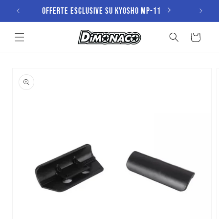
Vai
Offerte esclusive su KYOSHO MP-11
direttamente
ai contenuti
Carrello
Passa alle
informazioni
sul prodotto