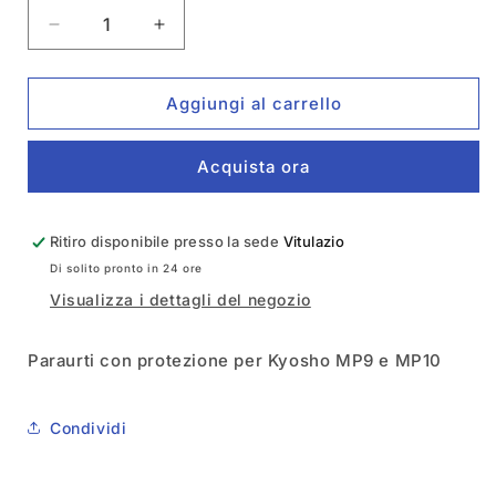
Diminuisci
Aumenta
quantità
quantità
per
per
Paraurti
Paraurti
Aggiungi al carrello
con
con
protezione
protezione
Acquista ora
RS-
RS-
935-
935-
MP11
MP11
Ritiro disponibile presso la sede
Vitulazio
Di solito pronto in 24 ore
Visualizza i dettagli del negozio
Paraurti con protezione per Kyosho MP9 e MP10
Condividi