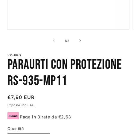
Apri
contenuti
multimediali
su
1
/
2
1
in
i
finestra
VP-RRO
modale
Paraurti con protezione
RS-935-MP11
Prezzo
€7,90 EUR
di
Imposte incluse.
listino
Paga in 3 rate da €2,63
Quantità
SKU:
Quantità