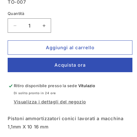
SKU:
TO-007
Quantità
Quantità
Diminuisci
Aumenta
quantità
quantità
per
per
Pistoni
Pistoni
Aggiungi al carrello
Ammortizzatori
Ammortizzatori
Conici
Conici
Acquista ora
1,1x10
1,1x10
16mm
16mm
T-
T-
Work&#39;s
Work&#39;s
Ritiro disponibile presso la sede
Vitulazio
TO-
TO-
Di solito pronto in 24 ore
007
007
Visualizza i dettagli del negozio
Pistoni ammortizzatori conici lavorati a macchina
1,1mm X 10 16 mm