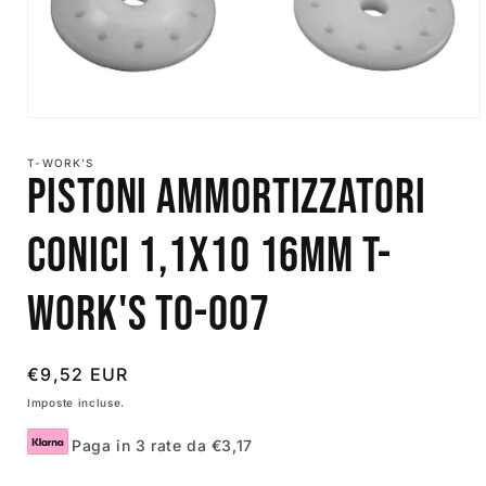
Apri
contenuti
multimediali
T-WORK'S
1
Pistoni Ammortizzatori
in
finestra
modale
Conici 1,1x10 16mm T-
Work's TO-007
Prezzo
€9,52 EUR
di
Imposte incluse.
listino
Paga in 3 rate da €3,17