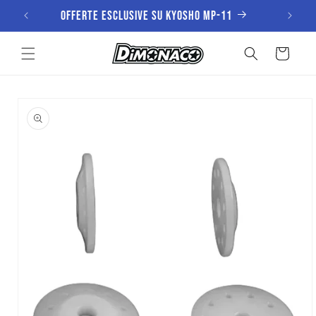
Vai
Offerte esclusive su KYOSHO MP-11
direttamente
ai contenuti
Carrello
Passa alle
informazioni
sul prodotto