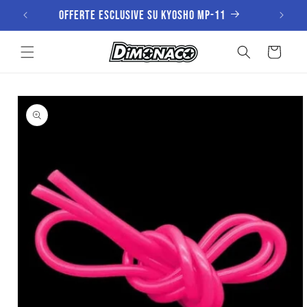
Vai
Offerte esclusive su KYOSHO MP-11
direttamente
ai contenuti
Carrello
Passa alle
informazioni
sul prodotto