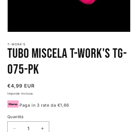
Apri
contenuti
multimediali
T-WORK'S
1
Tubo Miscela T-Work's TG-
in
finestra
modale
075-PK
Prezzo
€4,99 EUR
di
Imposte incluse.
listino
Paga in 3 rate da €1,66
Quantità
SKU:
Quantità
Diminuisci
Aumenta