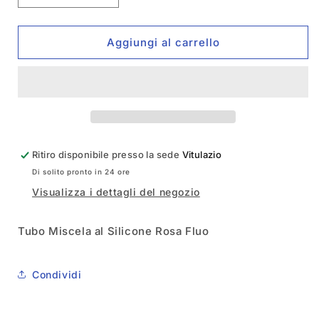
quantità
quantità
per
per
Tubo
Tubo
Aggiungi al carrello
Miscela
Miscela
T-
T-
Work&#39;s
Work&#39;s
TG-
TG-
075-
075-
PK
PK
Ritiro disponibile presso la sede
Vitulazio
Di solito pronto in 24 ore
Visualizza i dettagli del negozio
Tubo Miscela al Silicone Rosa Fluo
Condividi