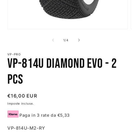
Apri
contenuti
multimediali
su
1
/
4
1
in
i
finestra
VP-PRO
modale
VP-814U Diamond Evo - 2
PCS
Prezzo
€16,00 EUR
di
Imposte incluse.
listino
Paga in 3 rate da €5,33
SKU:
VP-814U-M2-RY