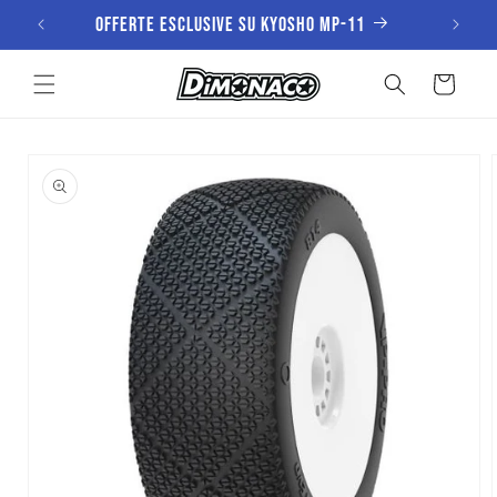
Vai
Offerte esclusive su KYOSHO MP-11
direttamente
ai contenuti
Carrello
Passa alle
informazioni
sul prodotto